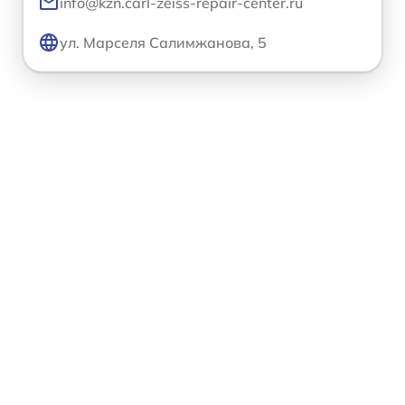
info@kzn.carl-zeiss-repair-center.ru
ул. Марселя Салимжанова, 5