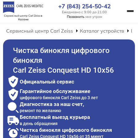
+7 (843) 254-50-42
Ежедневно с 9:00 до 21:00
Сервисный центр Carl Zeiss
в
Позвонить
мне утром
Казани
Сервисный центр Carl Zeiss
Каталог устройств
Ре
Чистка бинокля цифрового
бинокля
Carl Zeiss Conquest HD 10x56
Официальный сервис
Гарантийное обслуживание
цифрового бинокля Carl Zeiss до 3 лет
Диагностика за наш счет,
ремонт по желанию
Бесплатный выезд курьера
в день обращения
Чистка бинокля цифрового бинокля
Carl Zeiss Conquest HD 10x56 от 35 минут