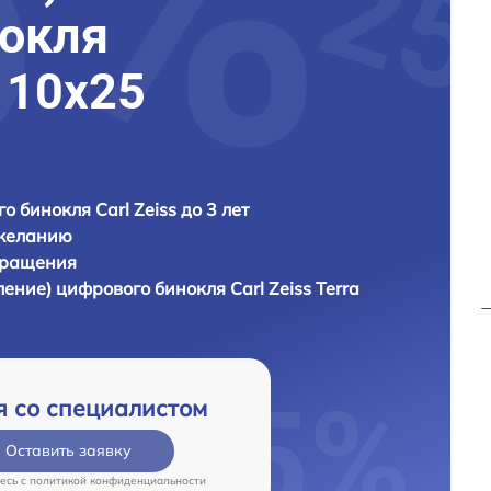
нокля
a 10x25
о бинокля Carl Zeiss до 3 лет
 желанию
бращения
ление) цифрового бинокля
Carl Zeiss Terra
я со специалистом
Оставить заявку
есь c
политикой конфиденциальности