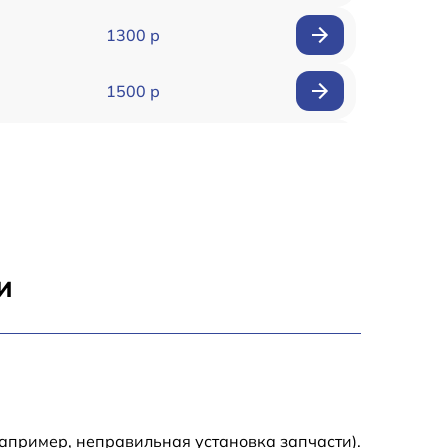
1300 р
1500 р
900 р
5000 р
800 р
и
1200 р
800 р
900 р
апример, неправильная установка запчасти).