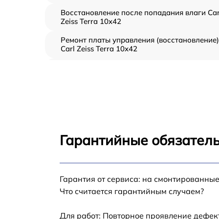
Восстановление после попадания влаги Car
Zeiss Terra 10x42
Ремонт платы управления (восстановление)
Carl Zeiss Terra 10x42
Замена шлейфа гарнитуры Carl Zeiss Terra
10x42
Замена корпуса Carl Zeiss Terra 10x42
Замена аккумулятора Carl Zeiss Terra 10x42
Гарантийные обязатель
Замена процессора Carl Zeiss Terra 10x42
Гарантия от сервиса: на смонтированны
Замена USB порта Carl Zeiss Terra 10x42
Что считается гарантийным случаем?
Замена модуля Wi-Fi Carl Zeiss Terra 10x42
Для работ: Повторное проявление дефек