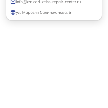
info@kzn.carl-zeiss-repair-center.ru
ул. Марселя Салимжанова, 5