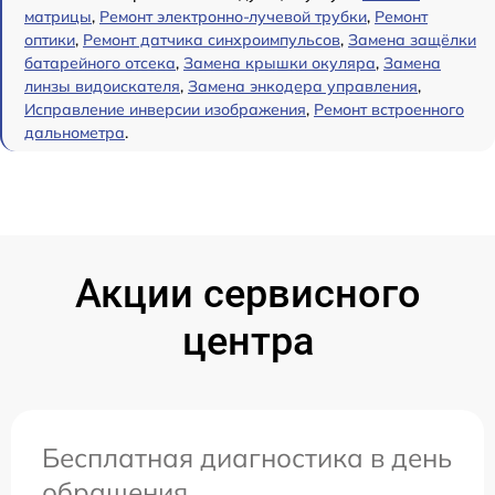
матрицы
,
Ремонт электронно-лучевой трубки
,
Ремонт
оптики
,
Ремонт датчика синхроимпульсов
,
Замена защёлки
батарейного отсека
,
Замена крышки окуляра
,
Замена
линзы видоискателя
,
Замена энкодера управления
,
Исправление инверсии изображения
,
Ремонт встроенного
дальнометра
.
Акции сервисного
центра
Бесплатная диагностика в день
обращения