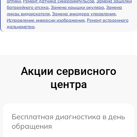
оптики
,
Ремонт датчика синхроимпульсов
,
Замена защёлки
батарейного отсека
,
Замена крышки окуляра
,
Замена
линзы видоискателя
,
Замена энкодера управления
,
Исправление инверсии изображения
,
Ремонт встроенного
дальнометра
.
Акции сервисного
центра
Бесплатная диагностика в день
обращения